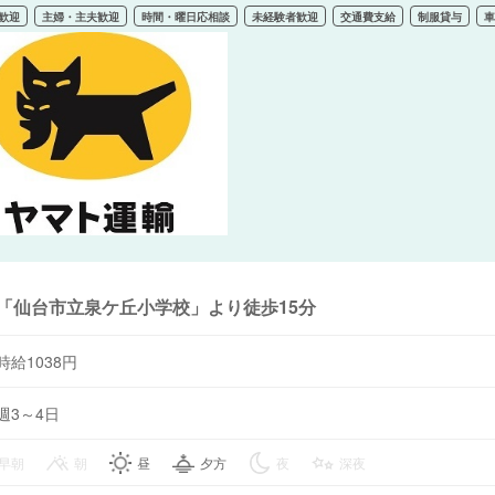
歓迎
主婦・主夫歓迎
時間・曜日応相談
未経験者歓迎
交通費支給
制服貸与
「仙台市立泉ケ丘小学校」より徒歩15分
時給1038円
週3～4日
早朝
朝
昼
夕方
夜
深夜