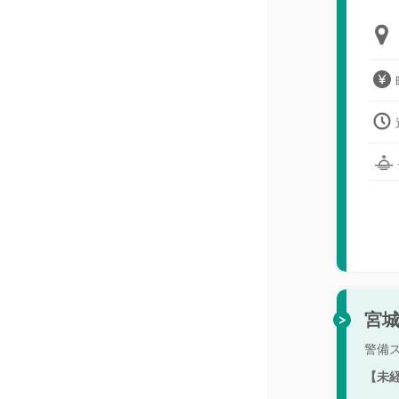
宮
警備
【未