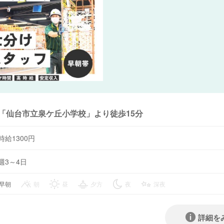
「仙台市立泉ケ丘小学校」より徒歩15分
時給1300円
週3～4日
早朝
朝
昼
夕方
夜
深夜
詳細を