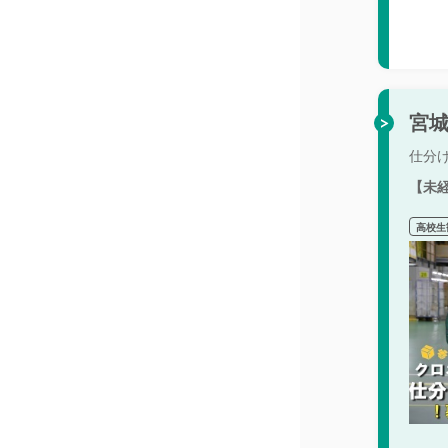
宮
仕分
【未
高校生