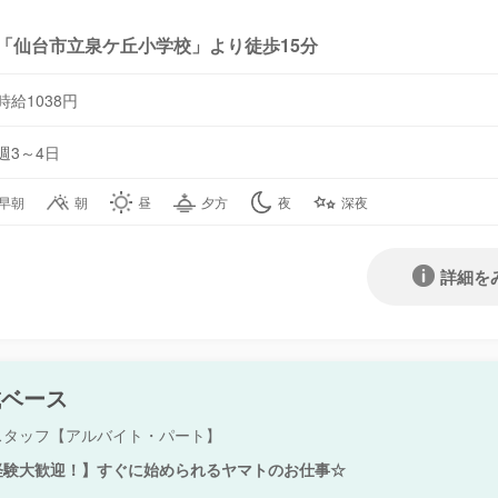
「仙台市立泉ケ丘小学校」より徒歩15分
時給1038円
週3～4日
早朝
朝
昼
夕方
夜
深夜
詳細を
城ベース
スタッフ【アルバイト・パート】
経験大歓迎！】すぐに始められるヤマトのお仕事☆