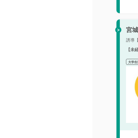
宮
誘導
【未
大学生