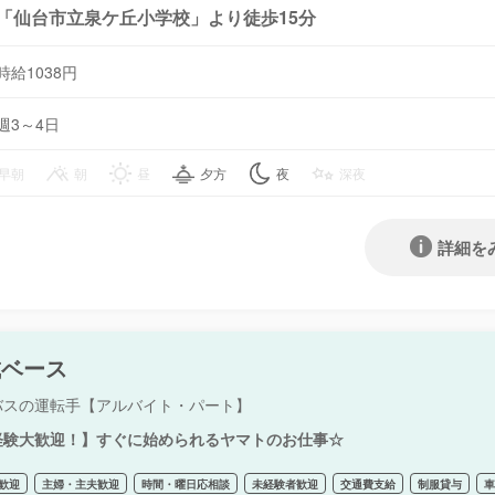
「仙台市立泉ケ丘小学校」より徒歩15分
時給1038円
週3～4日
早朝
朝
昼
夕方
夜
深夜
詳細を
城ベース
バスの運転手【アルバイト・パート】
経験大歓迎！】すぐに始められるヤマトのお仕事☆
歓迎
主婦・主夫歓迎
時間・曜日応相談
未経験者歓迎
交通費支給
制服貸与