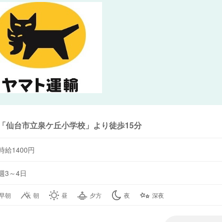
「仙台市立泉ケ丘小学校」より徒歩15分
時給1400円
週3～4日
早朝
朝
昼
夕方
夜
深夜