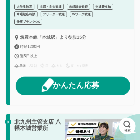
大学生歓迎
主婦・主夫歓迎
未経験者歓迎
交通費支給
車通勤応相談
フリーター歓迎
Wワーク歓迎
仕事ブランクOK
筑豊本線「本城駅」より徒歩15分
時給1200円
週5日以上
早朝
朝
昼
夕方
夜
深夜
かんたん応募
北九州主管支店 八
幡本城営業所
検索