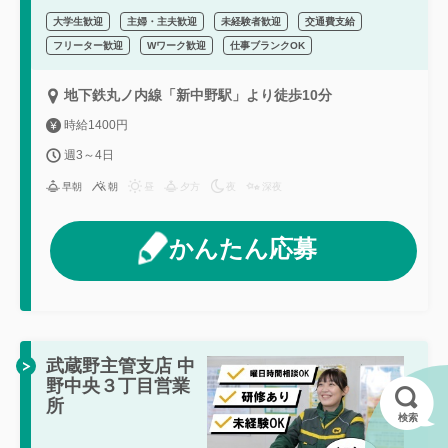
大学生歓迎
主婦・主夫歓迎
未経験者歓迎
交通費支給
フリーター歓迎
Wワーク歓迎
仕事ブランクOK
地下鉄丸ノ内線「新中野駅」より徒歩10分
時給1400円
週3～4日
早朝
朝
昼
夕方
夜
深夜
かんたん応募
武蔵野主管支店 中
野中央３丁目営業
所
検索