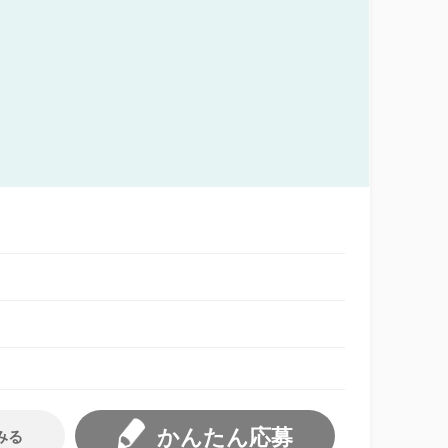
かんたん応募
みる