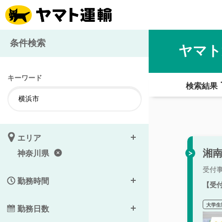
条件検索
ヤマト
キーワード
検索結果
エリア
湘南
神奈川県
受付
勤務時間
【受
大学生
勤務日数