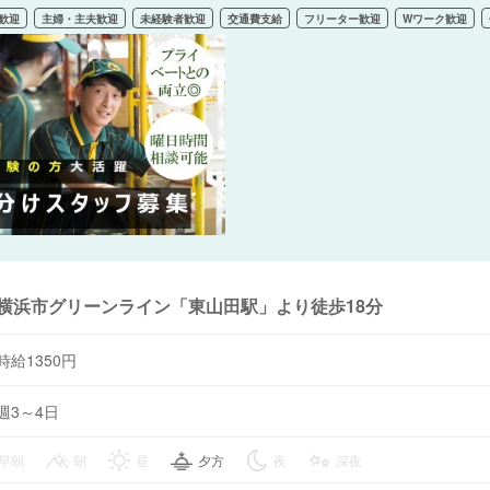
歓迎
主婦・主夫歓迎
未経験者歓迎
交通費支給
フリーター歓迎
Wワーク歓迎
横浜市グリーンライン「東山田駅」より徒歩18分
時給1350円
週3～4日
早朝
朝
昼
夕方
夜
深夜