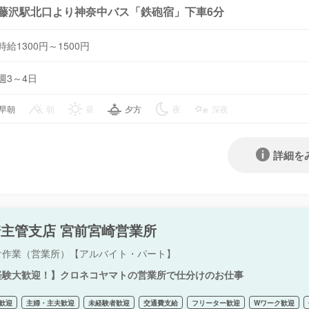
藤沢駅北口より神奈中バス「鉄砲宿」下車6分
時給1300円～1500円
週3～4日
早朝
朝
昼
夕方
夜
深夜
詳細を
主管支店 宮前宮崎営業所
け作業（営業所）【アルバイト・パート】
経験大歓迎！】クロネコヤマトの営業所で仕分けのお仕事
歓迎
主婦・主夫歓迎
未経験者歓迎
交通費支給
フリーター歓迎
Wワーク歓迎