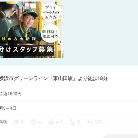
横浜市グリーンライン「東山田駅」より徒歩18分
時給1500円
週3～4日
早朝
朝
昼
夕方
夜
深夜