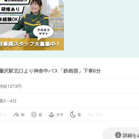
藤沢駅北口より神奈中バス「鉄砲宿」下車6分
時給1273円
週3～4日
早朝
朝
昼
夕方
夜
深夜
詳細を