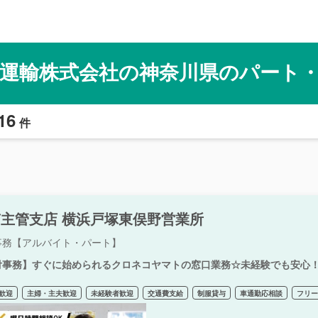
運輸株式会社の神奈川県のパート
16
件
主管支店 横浜戸塚東俣野営業所
事務【アルバイト・パート】
付事務】すぐに始められるクロネコヤマトの窓口業務☆未経験でも安心
歓迎
主婦・主夫歓迎
未経験者歓迎
交通費支給
制服貸与
車通勤応相談
フリ