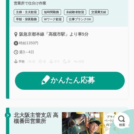
営業所で仕分け作業
主婦・主夫歓迎
短時間勤務
未経験者歓迎
交通費支給
早朝・深夜勤務
Wワーク歓迎
仕事ブランクOK
阪急京都本線「高槻市駅」より車5分
時給1350円
週3～4日
早朝
朝
昼
夕方
夜
深夜
かんたん応募
北大阪主管支店 高
槻番田営業所
検索