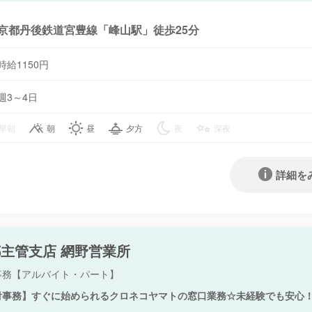
京都丹後鉄道宮豊線「峰山駅」徒歩25分
時給1150円
週3～4日
早朝
朝
昼
夕方
夜
深夜
詳細を
主管支店 網野営業所
事務【アルバイト・パート】
付事務】すぐに始められるクロネコヤマトの窓口業務☆未経験でも安心