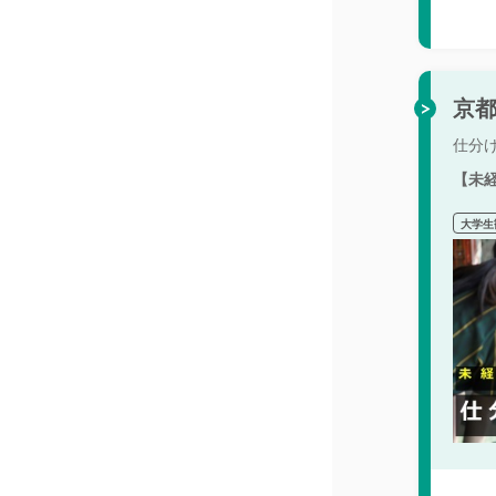
京都
仕分
【未
大学生