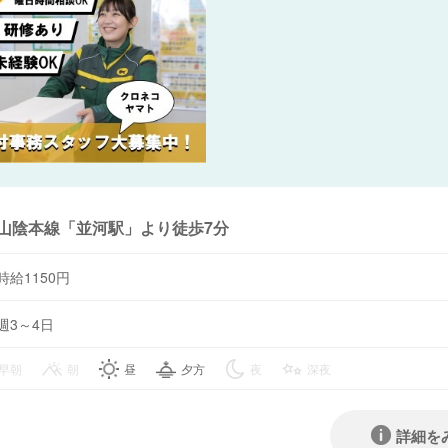
山陰本線「並河駅」より徒歩7分
時給1150円
週3～4日
早朝
朝
昼
夕方
夜
深夜
詳細を