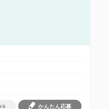
かんたん応募
みる