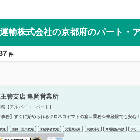
運輸株式会社の京都府のパート・
37
件
主管支店 亀岡営業所
事務【アルバイト・パート】
付事務】すぐに始められるクロネコヤマトの窓口業務☆未経験でも安心
歓迎
主婦・主夫歓迎
未経験者歓迎
交通費支給
制服貸与
車通勤応相談
フリ