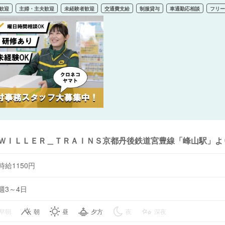
歓迎
主婦・主夫歓迎
未経験者歓迎
交通費支給
制服貸与
車通勤応相談
フリ
ＷＩＬＬＥＲ＿ＴＲＡＩＮＳ京都丹後鉄道宮豊線「峰山駅」よ
時給1150円
週3～4日
早朝
朝
昼
夕方
夜
深夜