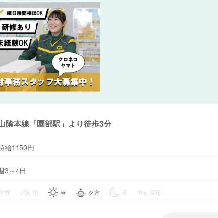
山陰本線「園部駅」より徒歩3分
時給1150円
週3～4日
早朝
朝
昼
夕方
夜
深夜