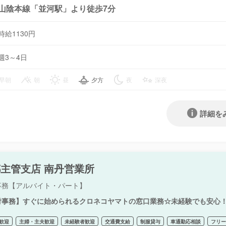
山陰本線「並河駅」より徒歩7分
時給1130円
週3～4日
早朝
朝
昼
夕方
夜
深夜
詳細を
主管支店 南丹営業所
事務【アルバイト・パート】
付事務】すぐに始められるクロネコヤマトの窓口業務☆未経験でも安心
歓迎
主婦・主夫歓迎
未経験者歓迎
交通費支給
制服貸与
車通勤応相談
フリ