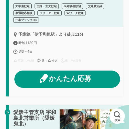
大学生歓迎
主婦・主夫歓迎
未経験者歓迎
交通費支給
車通勤応相談
フリーター歓迎
Wワーク歓迎
仕事ブランクOK
予讃線「伊予和気駅」より徒歩11分
時給1180円
週3～4日
早朝
朝
昼
夕方
夜
深夜
かんたん応募
愛媛主管支店 宇和
島北営業所（愛媛
検索
鬼北）