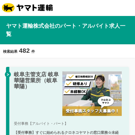
ヤマト運輸株式会社のパート・アルバイト求人一
覧
482
検索結果
件
岐阜主管支店 岐阜
華陽営業所（岐阜
華陽）
受付事務【アルバイト・パート】
【受付事務】すぐに始められるクロネコヤマトの窓口業務☆未経