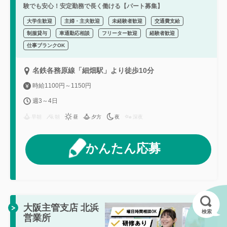
験でも安心！安定勤務で長く働ける【パート募集】
大学生歓迎
主婦・主夫歓迎
未経験者歓迎
交通費支給
制服貸与
車通勤応相談
フリーター歓迎
経験者歓迎
仕事ブランクOK
名鉄各務原線「細畑駅」より徒歩10分
時給1100円～1150円
週3～4日
早朝
朝
昼
夕方
夜
深夜
かんたん応募
大阪主管支店 北浜
検索
営業所