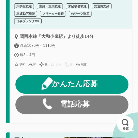
大学生歓迎
主婦・主夫歓迎
未経験者歓迎
交通費支給
車通勤応相談
フリーター歓迎
Wワーク歓迎
仕事ブランクOK
関西本線「大和小泉駅」より徒歩14分
時給1070円～1110円
週3～4日
早朝
朝
昼
夕方
夜
深夜
かんたん応募
電話応募
検索