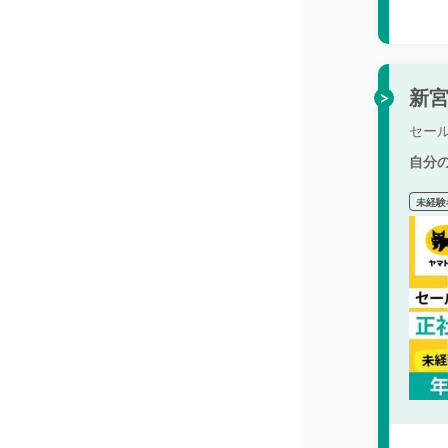
新宮
セー
自分
未経験