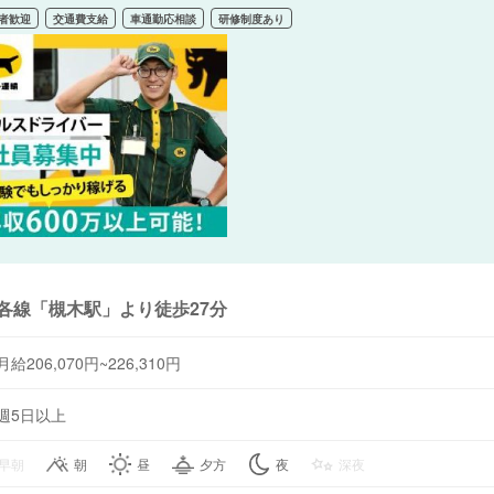
者歓迎
交通費支給
車通勤応相談
研修制度あり
各線「槻木駅」より徒歩27分
月給206,070円~226,310円
週5日以上
早朝
朝
昼
夕方
夜
深夜