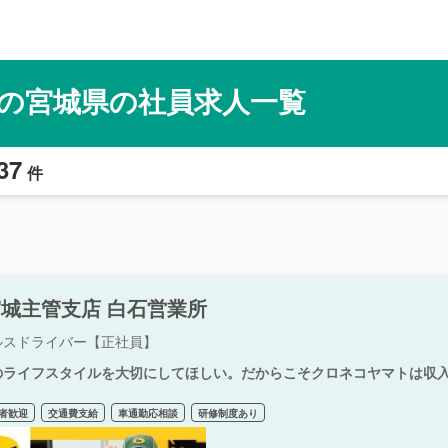
の宮城県の社員求人一覧
37
件
城主管支店 白石営業所
ルスドライバー【正社員】
のライフスタイルを大切にしてほしい。だからこそクロネコヤマトは収
者歓迎
交通費支給
車通勤応相談
研修制度あり