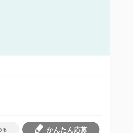
かんたん応募
みる