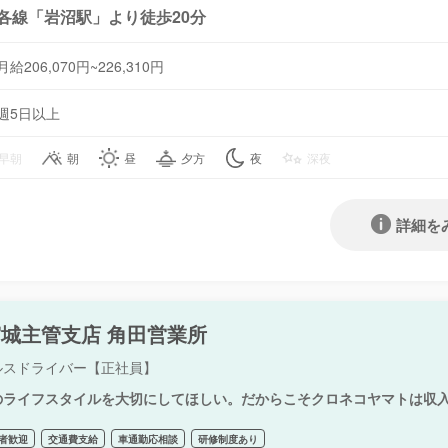
各線「岩沼駅」より徒歩20分
月給206,070円~226,310円
週5日以上
早朝
朝
昼
夕方
夜
深夜
詳細を
城主管支店 角田営業所
ルスドライバー【正社員】
のライフスタイルを大切にしてほしい。だからこそクロネコヤマトは収
者歓迎
交通費支給
車通勤応相談
研修制度あり