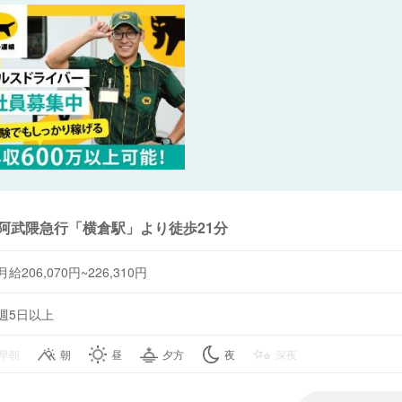
阿武隈急行「横倉駅」より徒歩21分
月給206,070円~226,310円
週5日以上
早朝
朝
昼
夕方
夜
深夜