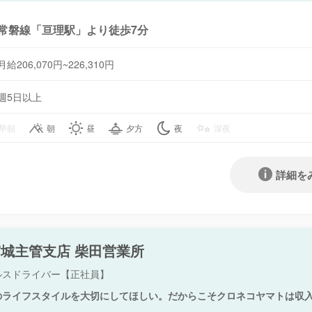
常磐線「亘理駅」より徒歩7分
月給206,070円~226,310円
週5日以上
早朝
朝
昼
夕方
夜
深夜
詳細を
城主管支店 柴田営業所
ルスドライバー【正社員】
のライフスタイルを大切にしてほしい。だからこそクロネコヤマトは収