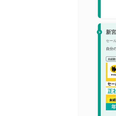
新宮
セー
自分
未経験