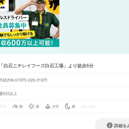
「白石ニチレイフーズ白石工場」より徒歩5分
月給206,070円~226,310円
週5日以上
早朝
朝
昼
夕方
夜
深夜
詳細を